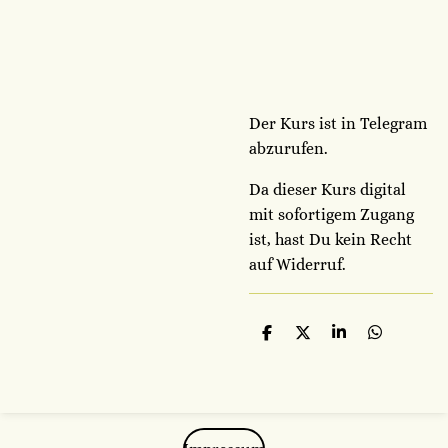
Der Kurs ist in Telegram
abzurufen.
Da dieser Kurs digital
mit sofortigem Zugang
ist, hast Du kein Recht
auf Widerruf.
T
T
T
T
e
e
e
e
i
i
i
i
l
l
l
l
e
e
e
e
n
n
n
n