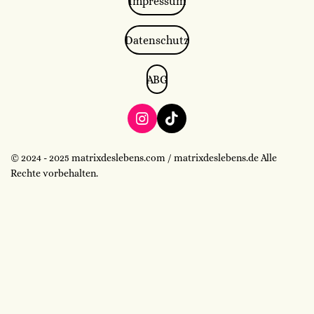
Impressum
Datenschutz
ABG
I
T
n
i
s
k
© 2024 - 2025 matrixdeslebens.com / matrixdeslebens.de Alle
t
T
Rechte vorbehalten.
a
o
g
k
r
a
m