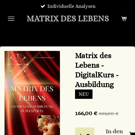
Individuelle Analysen
Zum
Hauptinhalt
MATRIX DES LEBENS
springen
Matrix des
Lebens -
DigitalKurs -
Ausbildung
NEU
166,00 €
499,00 €
In den